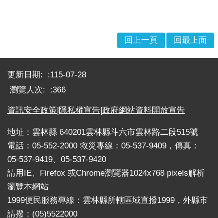
戒
公
告
回上一頁
回最上面
疏
:::
散
收
更新日期:
115-07-28
容
瀏覽人次:
366
捐
資訊安全政策
|
隱私權宣告
|
政府網站資料開放宣告
款、
募
地址：雲林縣 640201雲林縣斗六市雲林路二段515號
集
電話：05-552-2000 救災專線：05-537-9409，傳真：
及
05-537-9419、05-537-9420
災
害
請用IE、Firefox 或Chrome瀏覽器1024x768 pixels解析
救
瀏覽本網站
助
1999便民服務專線：雲林縣所轄區域直撥1999，外縣市
資
請撥：(05)5522000
訊