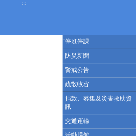
:::
跳到主要內容區塊
:::
停班停課
防災新聞
警戒公告
疏散收容
捐款、募集及災害救助資
訊
交通運輸
活動場館