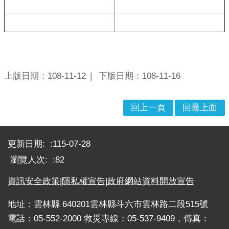
戒
公
告
疏
散
上版日期：108-11-12
下版日期：108-11-16
收
容
回上一頁
回最上面
捐
款、
:::
募
更新日期:
115-07-28
集
及
瀏覽人次:
82
災
害
資訊安全政策
|
隱私權宣告
|
政府網站資料開放宣告
救
地址：雲林縣 640201雲林縣斗六市雲林路二段515號
助
資
電話：05-552-2000 救災專線：05-537-9409，傳真：
訊