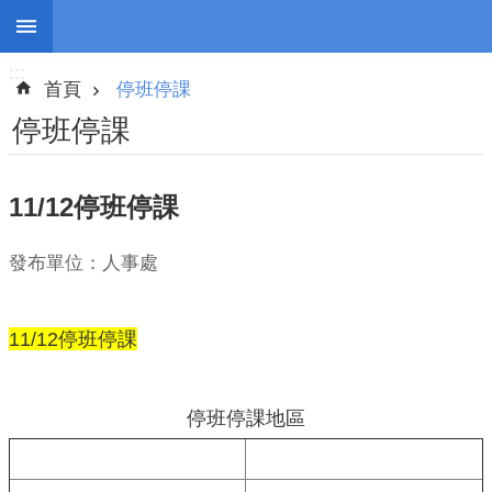
:::
跳到主要內容區塊
:::
進
首頁
停班停課
階
搜
停班停課
尋
11/12停班停課
停
發布單位：人事處
班
停
課
11/12停班停課
防
災
停班停課地區
新
聞
警