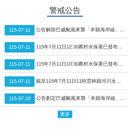
警戒公告
交
通
運
公告解除巴威颱風來襲「本縣海岸線、漁港泊地及土石流地區等警戒區域範圍」，自中華民國115年7月11日20時起生效。
115-07-11
輸
活
115年7月11日12:30農村水保署已發布本縣古坑鄉土石流警戒5條黃色警戒，8條紅色警戒。
115-07-11
動
場
館
115年7月11日10:30農村水保署已發布本縣古坑鄉13條土石流潛勢溪流黃色警戒。
115-07-11
就
醫
截至115年7月11日11時雲林縣河川水位未達警戒
115-07-11
資
訊
公告劃定巴威颱風來襲「本縣海岸線、漁港泊地及土石流地區等警戒區域範圍」為危險警戒區，非持有通行證者，不得進入，並自中華民國115年7月10日14時起生效。
115-07-10
垃
圾
更多
清
運