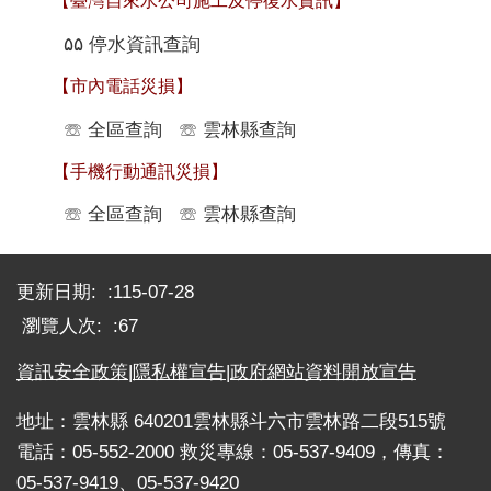
【臺灣自來水公司施工及停復水資訊】
۵۵
停水資訊查詢
【市內電話災損】
☏
全區查詢
☏
雲林縣查詢
【手機行動通訊災損】
☏
全區查詢
☏
雲林縣查詢
:::
更新日期:
115-07-28
瀏覽人次:
67
資訊安全政策
|
隱私權宣告
|
政府網站資料開放宣告
地址：雲林縣 640201雲林縣斗六市雲林路二段515號
電話：05-552-2000 救災專線：05-537-9409，傳真：
05-537-9419、05-537-9420