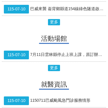
巴威來襲 崙背鄉縣道154線綠色隧道啟動預警性封閉
115-07-10
更多
活動場館
7月11日雲林縣停止上班上課，原訂辦理之雲林縣兒童及少年未來教育與發展帳戶暨幸福存款脫貧方案教育訓練課程延期至8月23日辦理
115-07-10
更多
就醫資訊
1150711巴威颱風急門診服務情形
115-07-10