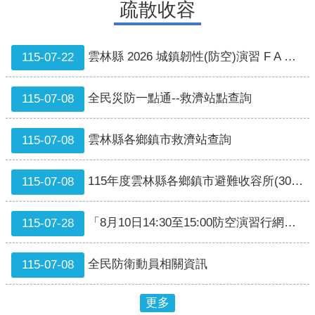
疏散收容
EMIC
災
損
雲林縣 2026 城鎮韌性(防空)演習 F A Q 彙整(115年8月10日1 4時30分到15時)
115-07-22
資
訊
全民災防一點通--救濟站點查詢
115-07-08
相
關
雲林縣各鄉鎮市救濟站查詢
115-07-08
連
結
115年度雲林縣各鄉鎮市避難收容所(304所97147)
115-07-08
歷
史
專
「8月10日14:30至15:00防空演習行網降速演練，請預為因應。
115-07-28
區
全民防衛動員相關資訊
115-07-08
停
班
停
更多