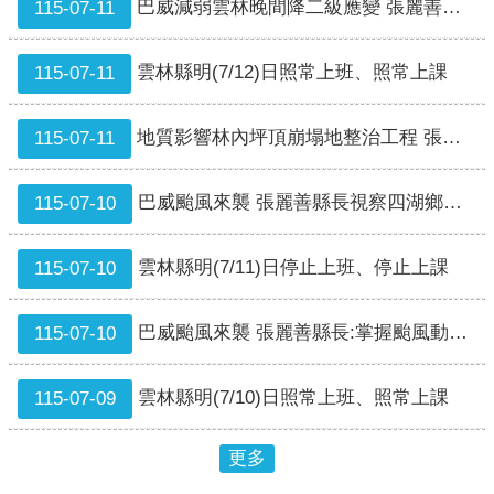
巴威減弱雲林晚間降二級應變 張麗善縣長指示防災不鬆懈
115-07-11
戒
公
雲林縣明(7/12)日照常上班、照常上課
115-07-11
告
疏
地質影響林內坪頂崩塌地整治工程 張麗善縣長與張嘉郡立委將持續向中央爭取加勁護坡經費
115-07-11
散
收
容
巴威颱風來襲 張麗善縣長視察四湖鄉防汛整備 加速大排整治 守護鄉親安全
115-07-10
捐
款、
雲林縣明(7/11)日停止上班、停止上課
115-07-10
募
集
巴威颱風來襲 張麗善縣長:掌握颱風動向 做好防颱整備
115-07-10
及
災
害
雲林縣明(7/10)日照常上班、照常上課
115-07-09
救
助
更多
資
訊