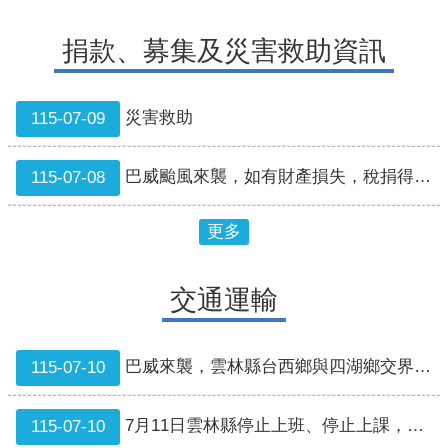
課
常
捐款、募集及災害救助資訊
用
通
報
災害救助
115-07-09
專
線
巴威颱風來襲，如有財產損失，稅捐得以扣除減免
115-07-08
回
首
更多
頁
雲
交通運輸
林
縣
政
巴威來襲，雲林縣台西鄉與四湖鄉交界（鄉道雲122-1線）海新橋封閉情形
115-07-10
府
7月11日雲林縣停止上班、停止上課，本縣公車行駛訊息
115-07-10