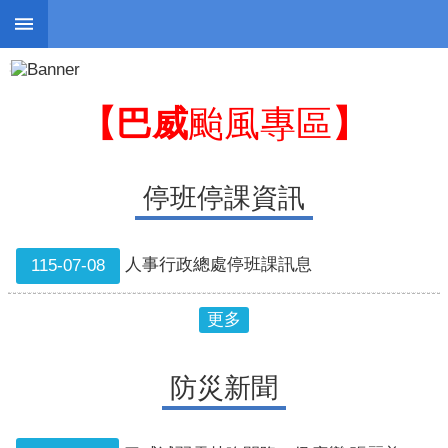
:::
跳到主要內容區塊
:::
進
階
搜
【巴威
颱風專區
】
尋
停班停課資訊
停
班
人事行政總處停班課訊息
115-07-08
停
課
更多
防
災
防災新聞
新
聞
警