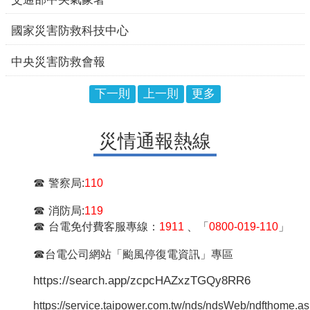
國家災害防救科技中心
中央災害防救會報
下一則
上一則
更多
災情通報熱線
☎
警察局:
110
☎
消防局:
119
☎
台電免付費客服專線：
1911
、「
0800-019-110
」
☎
台電公司網站「颱風停復電資訊」專區
https://search.app/zcpcHAZxzTGQy8RR6
https://service.taipower.com.tw/nds/ndsWeb/ndfthome.a