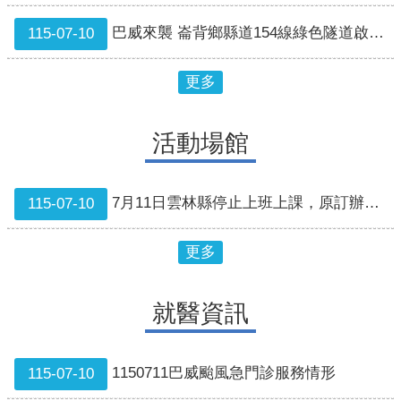
巴威來襲 崙背鄉縣道154線綠色隧道啟動預警性封閉
115-07-10
更多
活動場館
7月11日雲林縣停止上班上課，原訂辦理之雲林縣兒童及少年未來教育與發展帳戶暨幸福存款脫貧方案教育訓練課程延期至8月23日辦理
115-07-10
更多
就醫資訊
1150711巴威颱風急門診服務情形
115-07-10