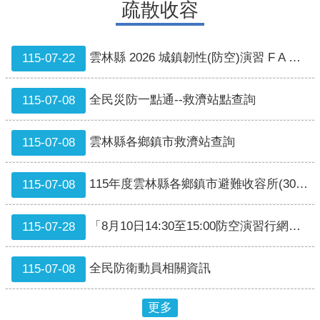
疏散收容
EMIC
災
損
雲林縣 2026 城鎮韌性(防空)演習 F A Q 彙整(115年8月10日1 4時30分到15時)
115-07-22
資
訊
全民災防一點通--救濟站點查詢
115-07-08
相
關
雲林縣各鄉鎮市救濟站查詢
115-07-08
連
結
115年度雲林縣各鄉鎮市避難收容所(304所97147)
115-07-08
歷
史
專
「8月10日14:30至15:00防空演習行網降速演練，請預為因應。
115-07-28
區
全民防衛動員相關資訊
115-07-08
停
班
停
更多