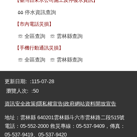
【臺灣自來水公司施工及停復水資訊】
۵۵
停水資訊查詢
【市內電話災損】
☏
全區查詢
☏
雲林縣查詢
【手機行動通訊災損】
☏
全區查詢
☏
雲林縣查詢
:::
更新日期:
115-07-28
瀏覽人次:
50
資訊安全政策
|
隱私權宣告
|
政府網站資料開放宣告
地址：雲林縣 640201雲林縣斗六市雲林路二段515號
電話：05-552-2000 救災專線：05-537-9409，傳真：
05-537-9419、05-537-9420