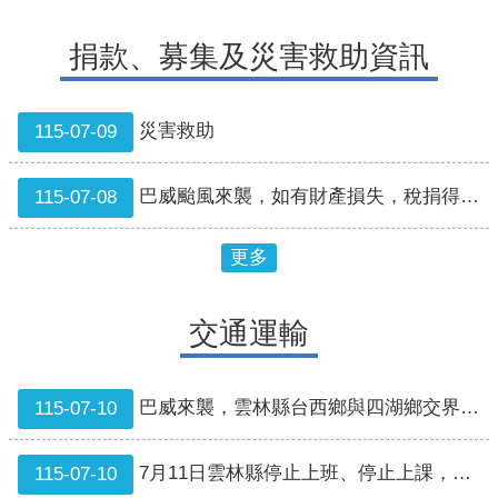
課
常
捐款、募集及災害救助資訊
用
通
報
災害救助
115-07-09
專
線
巴威颱風來襲，如有財產損失，稅捐得以扣除減免
115-07-08
回
首
更多
頁
雲
交通運輸
林
縣
政
巴威來襲，雲林縣台西鄉與四湖鄉交界（鄉道雲122-1線）海新橋封閉情形
115-07-10
府
7月11日雲林縣停止上班、停止上課，本縣公車行駛訊息
115-07-10