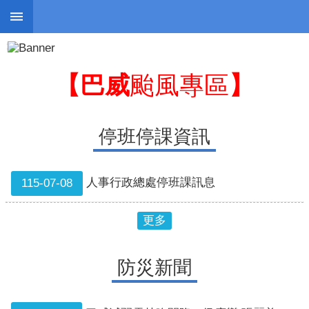
:::
跳到主要內容區塊
:::
進
階
搜
【巴威
颱風專區
】
尋
停班停課資訊
停
班
人事行政總處停班課訊息
115-07-08
停
課
更多
防
災
防災新聞
新
聞
警