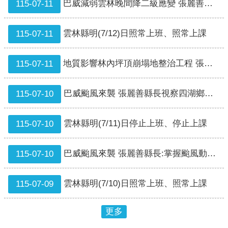
巴威減弱雲林晚間降二級應變 張麗善縣長指示防災不鬆懈
115-07-11
戒
公
雲林縣明(7/12)日照常上班、照常上課
115-07-11
告
疏
地質影響林內坪頂崩塌地整治工程 張麗善縣長與張嘉郡立委將持續向中央爭取加勁護坡經費
115-07-11
散
收
容
巴威颱風來襲 張麗善縣長視察四湖鄉防汛整備 加速大排整治 守護鄉親安全
115-07-10
捐
款、
雲林縣明(7/11)日停止上班、停止上課
115-07-10
募
集
巴威颱風來襲 張麗善縣長:掌握颱風動向 做好防颱整備
115-07-10
及
災
害
雲林縣明(7/10)日照常上班、照常上課
115-07-09
救
助
更多
資
訊