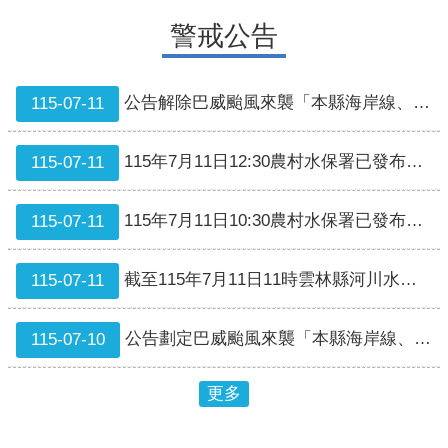
警戒公告
交
通
運
公告解除巴威颱風來襲「本縣海岸線、漁港泊地及土石流地區等警戒區域範圍」，自中華民國115年7月11日20時起生效。
115-07-11
輸
活
115年7月11日12:30農村水保署已發布本縣古坑鄉土石流警戒5條黃色警戒，8條紅色警戒。
115-07-11
動
場
館
115年7月11日10:30農村水保署已發布本縣古坑鄉13條土石流潛勢溪流黃色警戒。
115-07-11
就
醫
截至115年7月11日11時雲林縣河川水位未達警戒
115-07-11
資
訊
公告劃定巴威颱風來襲「本縣海岸線、漁港泊地及土石流地區等警戒區域範圍」為危險警戒區，非持有通行證者，不得進入，並自中華民國115年7月10日14時起生效。
115-07-10
垃
圾
更多
清
運