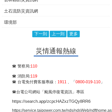
國家災害防救科技中心
中央災害防救會報
下一則
上一則
更多
災情通報熱線
☎
警察局:
110
☎
消防局:
119
☎
台電免付費客服專線：
1911
、「
0800-019-110
」
☎
台電公司網站「颱風停復電資訊」專區
https://search.app/zcpcHAZxzTGQy8RR6
https://service.taipower.com.tw/nds/ndsWeb/ndfthome.a