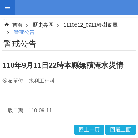
:::
跳到主要內容區塊
:::
進
首頁
歷史專區
1110512_0911璨樹颱風
階
搜
警戒公告
尋
警戒公告
110年9月11日22時本縣無積淹水災情
停
班
發布單位：水利工程科
停
課
防
上版日期：110-09-11
災
新
聞
回上一頁
回最上面
警