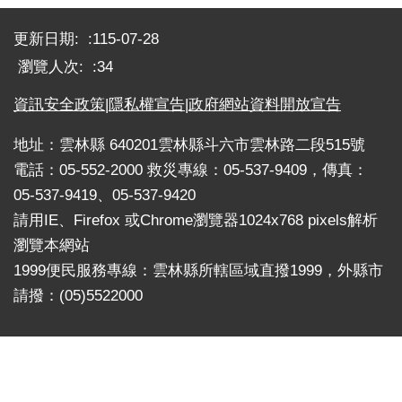
:::
戒
公
更新日期:
115-07-28
告
瀏覽人次:
34
疏
資訊安全政策
|
隱私權宣告
|
政府網站資料開放宣告
散
收
地址：雲林縣 640201雲林縣斗六市雲林路二段515號
容
電話：05-552-2000 救災專線：05-537-9409，傳真：
捐
05-537-9419、05-537-9420
款、
請用IE、Firefox 或Chrome瀏覽器1024x768 pixels解析
募
瀏覽本網站
集
1999便民服務專線：雲林縣所轄區域直撥1999，外縣市
及
請撥：(05)5522000
災
害
救
助
資
訊