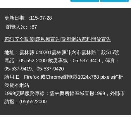
戒
:::
公
更新日期:
115-07-28
告
瀏覽人次:
87
疏
散
資訊安全政策
|
隱私權宣告
|
政府網站資料開放宣告
收
容
地址：雲林縣 640201雲林縣斗六市雲林路二段515號
電話：05-552-2000 救災專線：05-537-9409，傳真：
捐
05-537-9419、05-537-9420
款、
募
請用IE、Firefox 或Chrome瀏覽器1024x768 pixels解析
集
瀏覽本網站
及
1999便民服務專線：雲林縣所轄區域直撥1999，外縣市
災
請撥：(05)5522000
害
救
助
資
訊