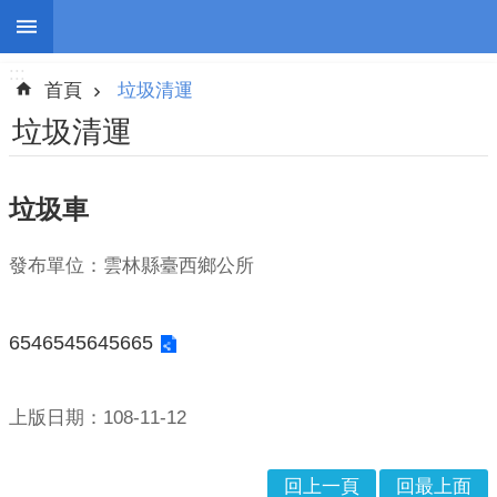
:::
跳到主要內容區塊
:::
進
首頁
垃圾清運
階
搜
垃圾清運
尋
垃圾車
停
發布單位：雲林縣臺西鄉公所
班
停
課
6546545645665
防
災
上版日期：108-11-12
新
聞
回上一頁
回最上面
警