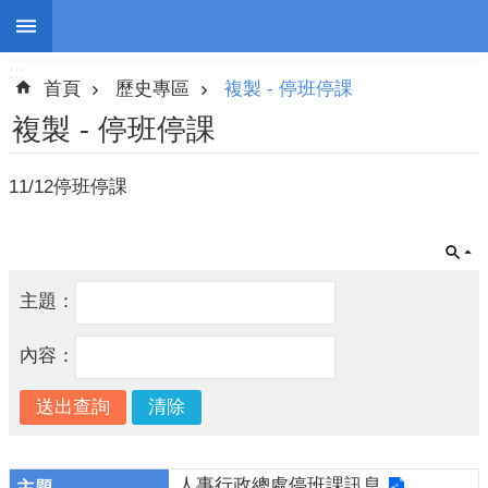
:::
跳到主要內容區塊
:::
進
首頁
歷史專區
複製 - 停班停課
階
搜
複製 - 停班停課
尋
11/12停班停課
停
班
停
主題：
課
內容：
防
災
新
聞
人事行政總處停班課訊息
警