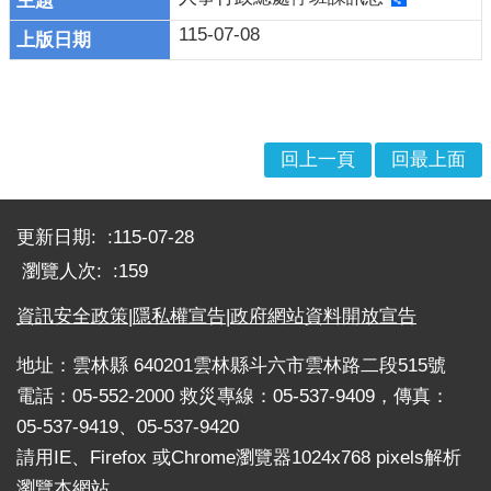
戒
115-07-08
公
告
疏
散
回上一頁
回最上面
收
容
:::
捐
更新日期:
115-07-28
款、
瀏覽人次:
159
募
集
資訊安全政策
|
隱私權宣告
|
政府網站資料開放宣告
及
災
地址：雲林縣 640201雲林縣斗六市雲林路二段515號
害
電話：05-552-2000 救災專線：05-537-9409，傳真：
救
05-537-9419、05-537-9420
助
請用IE、Firefox 或Chrome瀏覽器1024x768 pixels解析
資
訊
瀏覽本網站