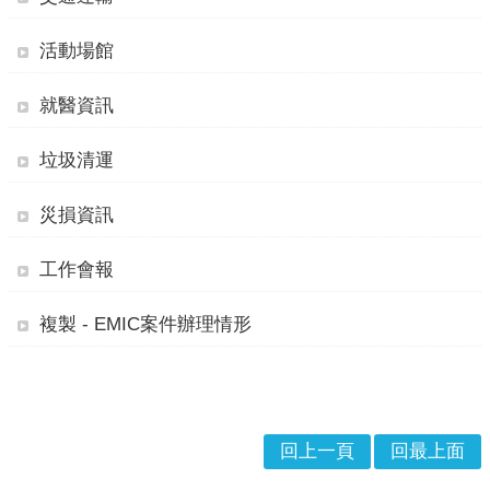
戒
公
活動場館
告
就醫資訊
疏
散
垃圾清運
收
容
災損資訊
捐
款、
工作會報
募
集
複製 - EMIC案件辦理情形
及
災
害
救
助
回上一頁
回最上面
資
訊