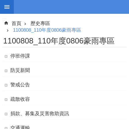
:::
跳到主要內容區塊
:::
進
首頁
歷史專區
階
搜
1100808_110年度0806豪雨專區
尋
1100808_110年度0806豪雨專區
停班停課
停
防災新聞
班
停
警戒公告
課
防
疏散收容
災
新
捐款、募集及災害救助資訊
聞
交通運輸
警