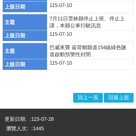
115-07-10
戒
公
7月11日雲林縣停止上班、停止上
告
課，本縣公車行駛訊息
疏
115-07-10
散
收
巴威來襲 崙背鄉縣道154線綠色隧
容
道啟動預警性封閉
115-07-10
捐
款、
募
集
及
回上一頁
回最上面
災
害
:::
救
更新日期:
115-07-28
助
資
瀏覽人次:
1445
訊