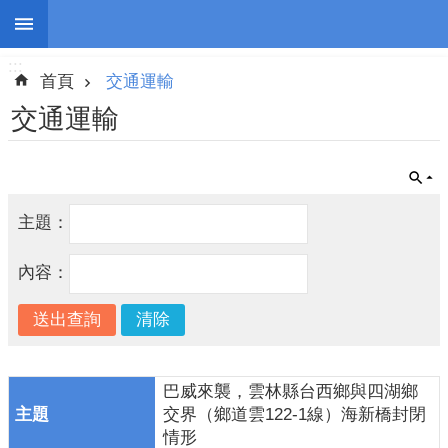
:::
跳到主要內容區塊
:::
進
首頁
交通運輸
階
搜
交通運輸
尋
主題：
停
班
內容：
停
課
防
災
新
巴威來襲，雲林縣台西鄉與四湖鄉
聞
交界（鄉道雲122-1線）海新橋封閉
情形
警