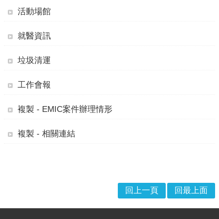
戒
活動場館
公
告
就醫資訊
疏
垃圾清運
散
收
工作會報
容
捐
複製 - EMIC案件辦理情形
款、
募
複製 - 相關連結
集
及
災
害
救
回上一頁
回最上面
助
資
:::
訊