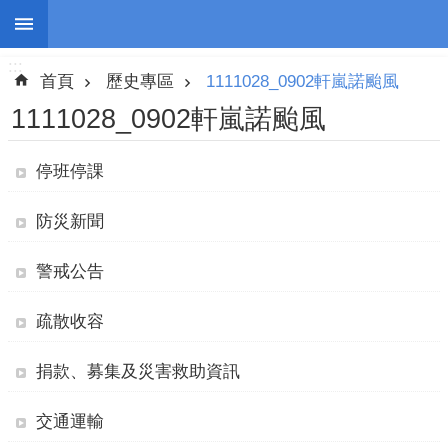
:::
跳到主要內容區塊
:::
進
首頁
歷史專區
1111028_0902軒嵐諾颱風
階
搜
1111028_0902軒嵐諾颱風
尋
停班停課
防災新聞
停
班
警戒公告
停
課
疏散收容
防
災
捐款、募集及災害救助資訊
新
聞
交通運輸
警