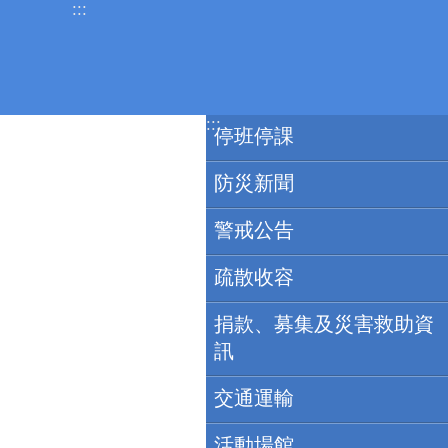
:::
跳到主要內容區塊
:::
停班停課
防災新聞
警戒公告
疏散收容
捐款、募集及災害救助資
訊
交通運輸
活動場館