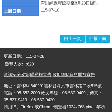
育訓練課程延期至8月23日辦理
戒
115-07-10
公
告
疏
散
收
回上一頁
回最上面
容
:::
捐
更新日期:
115-07-28
款、
瀏覽人次:
620
募
集
資訊安全政策
|
隱私權宣告
|
政府網站資料開放宣告
及
災
地址：雲林縣 640201雲林縣斗六市雲林路二段515號
害
電話：05-552-2000 救災專線：05-537-9409，傳真：
救
05-537-9419、05-537-9420
助
資
請用IE、Firefox 或Chrome瀏覽器1024x768 pixels解析
訊