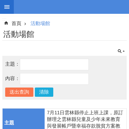
:::
跳到主要內容區塊
:::
進
首頁
活動場館
階
搜
活動場館
尋
主題：
停
班
內容：
停
課
防
災
新
7月11日雲林縣停止上班上課，原訂
聞
辦理之雲林縣兒童及少年未來教育
與發展帳戶暨幸福存款脫貧方案教
警