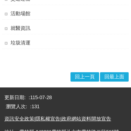
戒
公
活動場館
告
就醫資訊
疏
散
垃圾清運
收
容
捐
款、
募
回上一頁
回最上面
集
及
:::
災
更新日期:
115-07-28
害
瀏覽人次:
131
救
助
資訊安全政策
|
隱私權宣告
|
政府網站資料開放宣告
資
訊