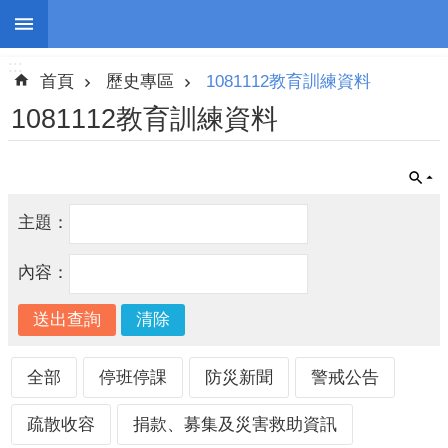
:::
跳到主要內容區塊
:::
進
首頁
歷史專區
1081112教育訓練資料
階
搜
1081112教育訓練資料
尋
主題：
停
班
內容：
停
課
防
災
全部
停班停課
防災新聞
警戒公告
新
聞
疏散收容
捐款、募集及災害救助資訊
警