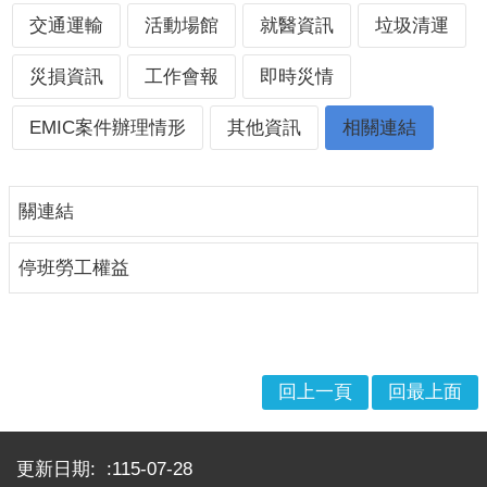
戒
交通運輸
活動場館
就醫資訊
垃圾清運
公
告
災損資訊
工作會報
即時災情
疏
EMIC案件辦理情形
其他資訊
相關連結
散
收
容
關連結
捐
款、
停班勞工權益
募
集
及
災
害
回上一頁
回最上面
救
助
:::
資
更新日期:
115-07-28
訊