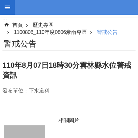
:::
跳到主要內容區塊
:::
進
首頁
歷史專區
階
搜
1100808_110年度0806豪雨專區
警戒公告
尋
警戒公告
110年8月07日18時30分雲林縣水位警戒
停
資訊
班
停
發布單位：下水道科
課
防
災
新
相關圖片
聞
警