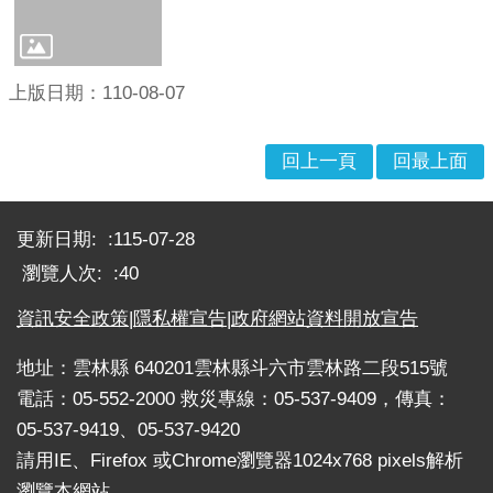
戒
公
告
上版日期：110-08-07
疏
散
回上一頁
回最上面
收
容
:::
捐
更新日期:
115-07-28
款、
瀏覽人次:
40
募
集
資訊安全政策
|
隱私權宣告
|
政府網站資料開放宣告
及
災
地址：雲林縣 640201雲林縣斗六市雲林路二段515號
害
電話：05-552-2000 救災專線：05-537-9409，傳真：
救
05-537-9419、05-537-9420
助
請用IE、Firefox 或Chrome瀏覽器1024x768 pixels解析
資
訊
瀏覽本網站