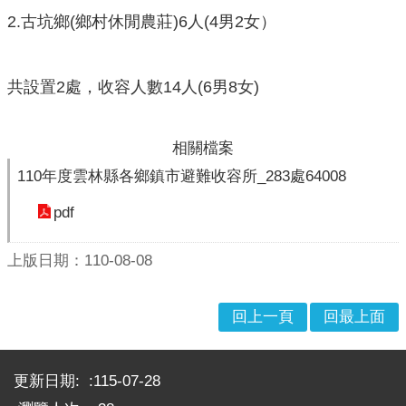
戒
2.古坑鄉(鄉村休閒農莊)6人(4男2女）
公
告
共設置2處，收容人數14人(6男8女)
疏
散
收
相關檔案
容
110年度雲林縣各鄉鎮市避難收容所_283處64008
捐
pdf
款、
募
集
上版日期：110-08-08
及
災
回上一頁
回最上面
害
救
:::
助
更新日期:
115-07-28
資
訊