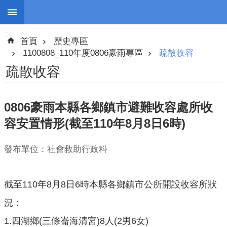
:::
跳到主要內容區塊
:::
進
首頁
歷史專區
階
搜
1100808_110年度0806豪雨專區
疏散收容
尋
疏散收容
0806豪雨本縣各鄉鎮市避難收容處所收
停
容安置情形(截至110年8月8日6時)
班
停
發布單位：社會救助行政科
課
防
災
截至110年8月8日6時本縣各鄉鎮市公所開設收容所狀
新
況：
聞
1.四湖鄉(三條崙海清宮)8人(2男6女)
警