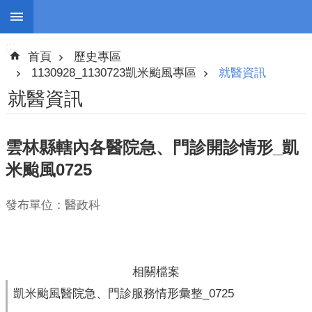
:::
跳到主要內容區塊
:::
進
首頁
歷史專區
階
搜
1130928_1130723凱米颱風專區
就醫資訊
尋
就醫資訊
雲林縣轄內各醫院急、門診開診情形_凱
停
米颱風0725
班
停
發布單位：醫政科
課
防
災
新
相關檔案
聞
凱米颱風醫院急、門診服務情形彙整_0725
警