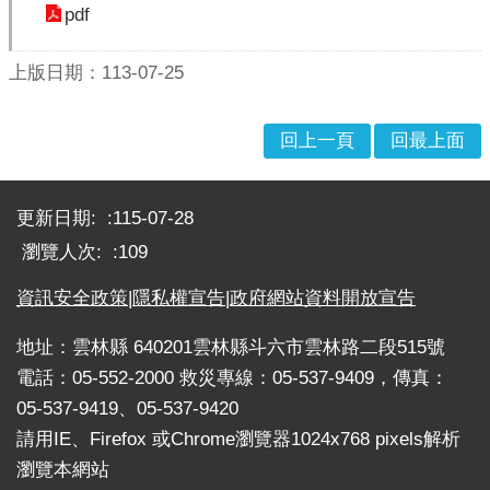
pdf
戒
公
告
上版日期：113-07-25
疏
回上一頁
回最上面
散
收
:::
容
更新日期:
115-07-28
捐
瀏覽人次:
109
款、
募
資訊安全政策
|
隱私權宣告
|
政府網站資料開放宣告
集
及
地址：雲林縣 640201雲林縣斗六市雲林路二段515號
災
電話：05-552-2000 救災專線：05-537-9409，傳真：
害
05-537-9419、05-537-9420
救
助
請用IE、Firefox 或Chrome瀏覽器1024x768 pixels解析
資
瀏覽本網站
訊