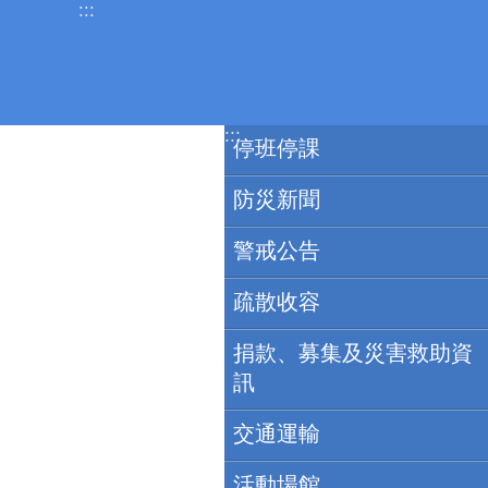
:::
跳到主要內容區塊
:::
停班停課
防災新聞
警戒公告
疏散收容
捐款、募集及災害救助資
訊
交通運輸
活動場館