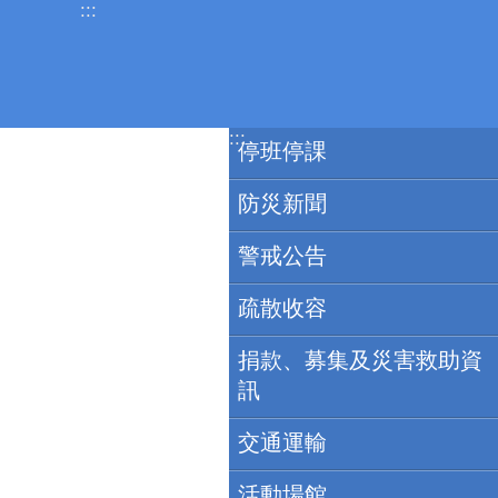
:::
跳到主要內容區塊
:::
停班停課
防災新聞
警戒公告
疏散收容
捐款、募集及災害救助資
訊
交通運輸
活動場館