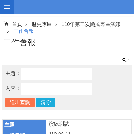
:::
跳到主要內容區塊
:::
進
首頁
歷史專區
110年第二次颱風專區演練
階
搜
工作會報
尋
工作會報
停
主題：
班
停
內容：
課
防
災
新
聞
演練測試
警