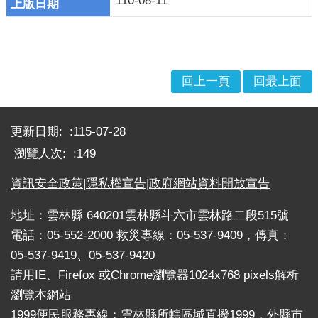
110-08-11
戒
公
告
疏
回上一頁
回最上面
散
收
:::
容
更新日期:
115-07-28
捐
瀏覽人次:
149
款、
資訊安全政策
|
隱私權宣告
|
政府網站資料開放宣告
募
集
地址：雲林縣 640201雲林縣斗六市雲林路二段515號
及
災
電話：05-552-2000 救災專線：05-537-9409，傳真：
害
05-537-9419、05-537-9420
救
請用IE、Firefox 或Chrome瀏覽器1024x768 pixels解析
助
瀏覽本網站
資
1999便民服務專線：雲林縣所轄區域直撥1999，外縣市
訊