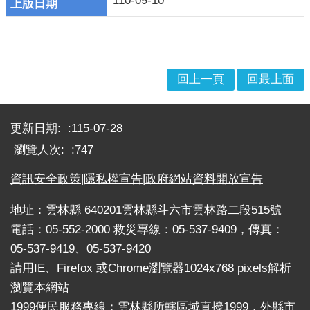
110-09-10
戒
公
告
疏
回上一頁
回最上面
散
收
:::
容
更新日期:
115-07-28
捐
瀏覽人次:
747
款、
資訊安全政策
|
隱私權宣告
|
政府網站資料開放宣告
募
集
地址：雲林縣 640201雲林縣斗六市雲林路二段515號
及
災
電話：05-552-2000 救災專線：05-537-9409，傳真：
害
05-537-9419、05-537-9420
救
請用IE、Firefox 或Chrome瀏覽器1024x768 pixels解析
助
瀏覽本網站
資
1999便民服務專線：雲林縣所轄區域直撥1999，外縣市
訊