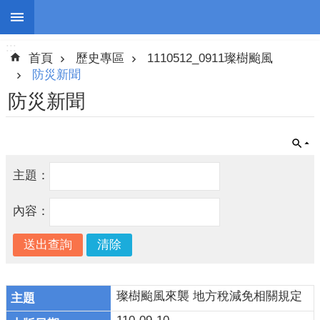
:::
跳到主要內容區塊
:::
進
首頁
歷史專區
1110512_0911璨樹颱風
階
搜
防災新聞
尋
防災新聞
停
主題：
班
停
內容：
課
防
災
新
聞
璨樹颱風來襲 地方稅減免相關規定
警