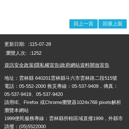
戒
公
告
回上一頁
回最上面
疏
:::
散
收
更新日期:
115-07-28
容
瀏覽人次:
1252
捐
資訊安全政策
|
隱私權宣告
|
政府網站資料開放宣告
款、
募
地址：雲林縣 640201雲林縣斗六市雲林路二段515號
集
電話：05-552-2000 救災專線：05-537-9409，傳真：
及
05-537-9419、05-537-9420
災
害
請用IE、Firefox 或Chrome瀏覽器1024x768 pixels解析
救
瀏覽本網站
助
1999便民服務專線：雲林縣所轄區域直撥1999，外縣市
資
請撥：(05)5522000
訊