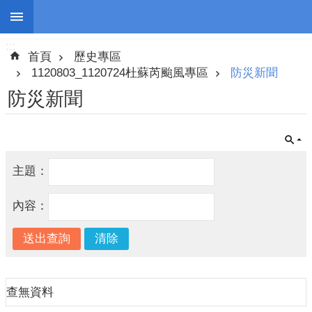
:::
跳到主要內容區塊
:::
進
首頁
歷史專區
階
搜
1120803_1120724杜蘇芮颱風專區
防災新聞
尋
防災新聞
停
主題：
班
停
內容：
課
防
災
新
聞
查無資料
警