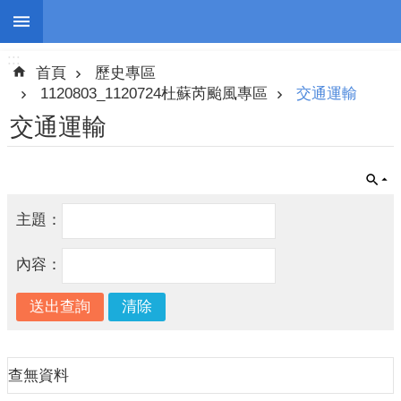
:::
跳到主要內容區塊
:::
進
首頁
歷史專區
階
搜
1120803_1120724杜蘇芮颱風專區
交通運輸
尋
交通運輸
停
主題：
班
停
內容：
課
防
災
新
聞
查無資料
警