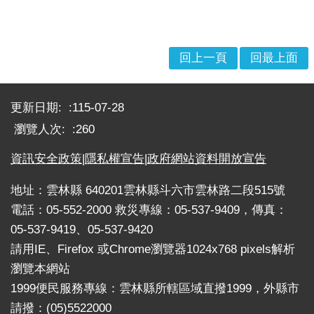
戒
公
告
回上一頁
回最上面
疏
:::
散
收
更新日期:
115-07-28
容
瀏覽人次:
260
捐
資訊安全政策
|
隱私權宣告
|
政府網站資料開放宣告
款、
募
地址：雲林縣 640201雲林縣斗六市雲林路二段515號
集
電話：05-552-2000 救災專線：05-537-9409，傳真：
及
05-537-9419、05-537-9420
災
害
請用IE、Firefox 或Chrome瀏覽器1024x768 pixels解析
救
瀏覽本網站
助
1999便民服務專線：雲林縣所轄區域直撥1999，外縣市
資
請撥：(05)5522000
訊