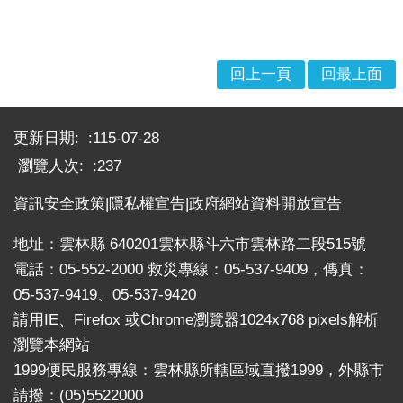
戒
公
告
回上一頁
回最上面
疏
:::
散
收
更新日期:
115-07-28
容
瀏覽人次:
237
捐
資訊安全政策
|
隱私權宣告
|
政府網站資料開放宣告
款、
募
地址：雲林縣 640201雲林縣斗六市雲林路二段515號
集
電話：05-552-2000 救災專線：05-537-9409，傳真：
及
05-537-9419、05-537-9420
災
害
請用IE、Firefox 或Chrome瀏覽器1024x768 pixels解析
救
瀏覽本網站
助
1999便民服務專線：雲林縣所轄區域直撥1999，外縣市
資
請撥：(05)5522000
訊