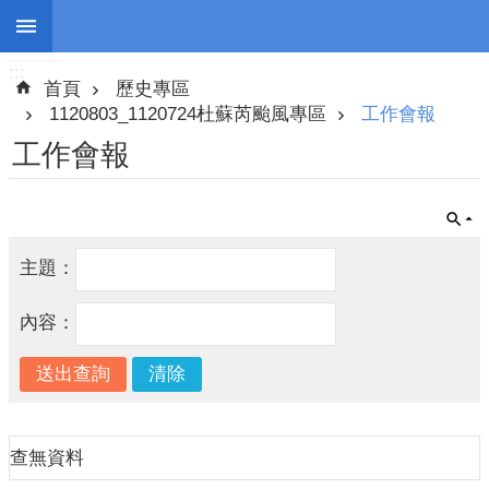
:::
跳到主要內容區塊
:::
進
首頁
歷史專區
階
搜
1120803_1120724杜蘇芮颱風專區
工作會報
尋
工作會報
停
主題：
班
停
內容：
課
防
災
新
聞
查無資料
警