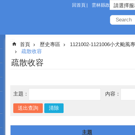
回首頁
雲林縣政府
:::
首頁
歷史專區
1121002-1121006小犬颱風
疏散收容
疏散收容
主題：
內容：
主題