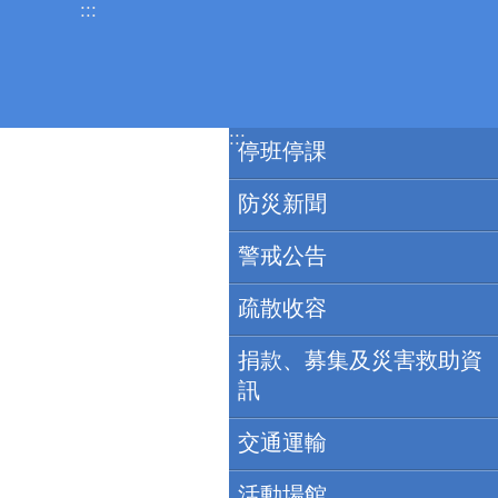
:::
跳到主要內容區塊
:::
停班停課
防災新聞
警戒公告
疏散收容
捐款、募集及災害救助資
訊
交通運輸
活動場館