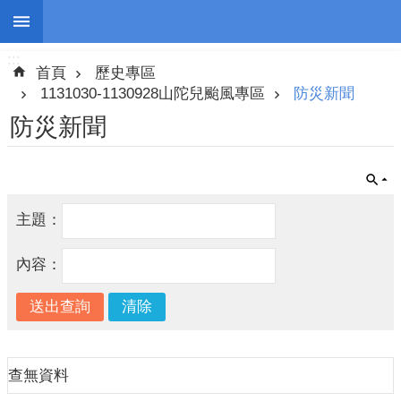
:::
跳到主要內容區塊
:::
進
首頁
歷史專區
階
搜
1131030-1130928山陀兒颱風專區
防災新聞
尋
防災新聞
停
主題：
班
停
內容：
課
防
災
新
聞
查無資料
警