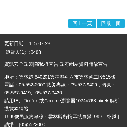
戒
公
告
回上一頁
回最上面
疏
:::
散
收
更新日期:
115-07-28
容
瀏覽人次:
3488
捐
資訊安全政策
|
隱私權宣告
|
政府網站資料開放宣告
款、
募
地址：雲林縣 640201雲林縣斗六市雲林路二段515號
集
電話：05-552-2000 救災專線：05-537-9409，傳真：
及
05-537-9419、05-537-9420
災
害
請用IE、Firefox 或Chrome瀏覽器1024x768 pixels解析
救
瀏覽本網站
助
1999便民服務專線：雲林縣所轄區域直撥1999，外縣市
資
請撥：(05)5522000
訊