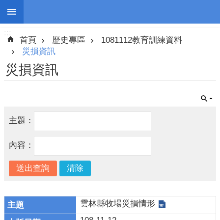
:::
跳到主要內容區塊
:::
進
首頁
歷史專區
1081112教育訓練資料
階
搜
災損資訊
尋
災損資訊
停
主題：
班
停
內容：
課
防
災
新
聞
雲林縣牧場災損情形
警