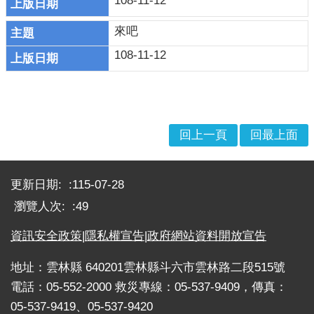
108-11-12
戒
公
來吧
告
108-11-12
疏
散
收
容
回上一頁
回最上面
捐
:::
款、
募
更新日期:
115-07-28
集
瀏覽人次:
49
及
災
資訊安全政策
|
隱私權宣告
|
政府網站資料開放宣告
害
救
地址：雲林縣 640201雲林縣斗六市雲林路二段515號
助
電話：05-552-2000 救災專線：05-537-9409，傳真：
資
05-537-9419、05-537-9420
訊