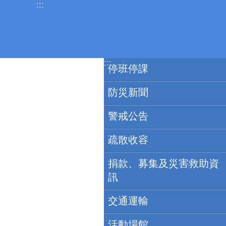
:::
跳到主要內容區塊
:::
停班停課
防災新聞
警戒公告
疏散收容
捐款、募集及災害救助資
訊
交通運輸
活動場館