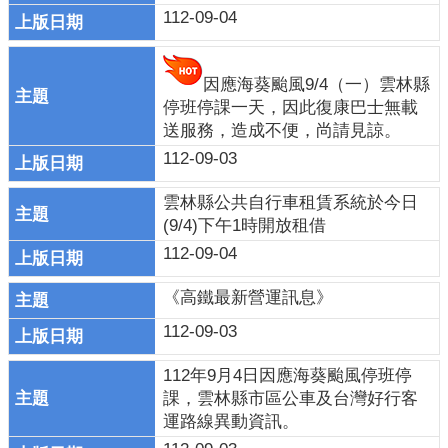
112-09-04
戒
公
告
因應海葵颱風9/4（一）雲林縣
疏
停班停課一天，因此復康巴士無載
散
送服務，造成不便，尚請見諒。
收
112-09-03
容
雲林縣公共自行車租賃系統於今日
捐
(9/4)下午1時開放租借
款、
112-09-04
募
集
《高鐵最新營運訊息》
及
災
112-09-03
害
112年9月4日因應海葵颱風停班停
救
課，雲林縣市區公車及台灣好行客
助
運路線異動資訊。
資
訊