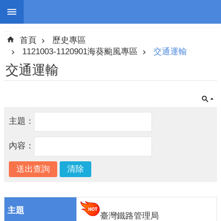
:::
跳到主要內容區塊
:::
進
首頁
歷史專區
階
搜
1121003-1120901海葵颱風專區
交通運輸
尋
交通運輸
停
主題：
班
停
內容：
課
防
災
新
聞
臺灣鐵路管理局
警