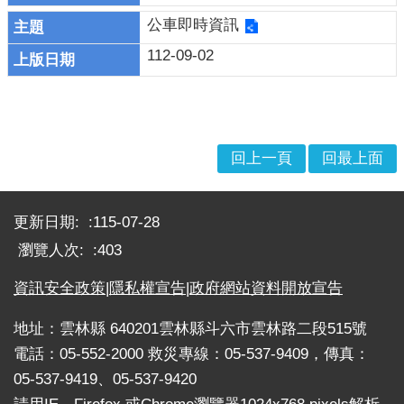
EMIC
公車即時資訊
災
112-09-02
損
資
訊
相
回上一頁
回最上面
關
連
:::
結
更新日期:
115-07-28
歷
瀏覽人次:
403
史
專
資訊安全政策
|
隱私權宣告
|
政府網站資料開放宣告
區
地址：雲林縣 640201雲林縣斗六市雲林路二段515號
停
電話：05-552-2000 救災專線：05-537-9409，傳真：
班
05-537-9419、05-537-9420
停