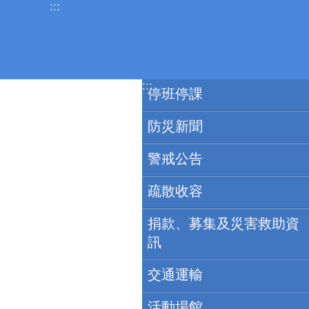
:::
跳到主要內容區塊
:::
停班停課
防災新聞
警戒公告
疏散收容
捐款、募集及災害救助資
訊
交通運輸
活動場館